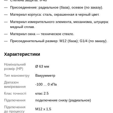
Степень защиты: IР40
Присоединение: радиальное (база), осевое (по заказу).
Материал корпуса: сталь, окрашенная в черный цвет.
Материал измерительного элемента, механизма, штуцера:
медный сплав.
Материал окна — техническое стекло.
Присоединительный размер: М12 (база); G1/4 (по заказу).
Характеристики
Номінальний
Ø 63 мм
розмір (НР)
Тип манометру
Вакуумметр
Діапазон
-100 ... 0 кПа
вимірювання
Клас точності
клас 2.5
Підключення
подключение снизу (радиальное)
Підключення
М12 х 1,5
до процессу