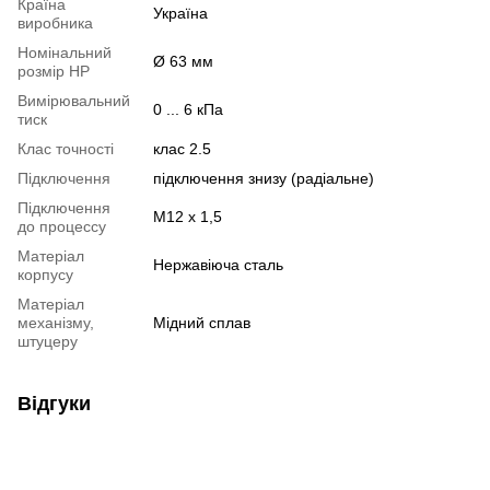
Країна
Україна
виробника
Номінальний
Ø 63 мм
розмір НР
Вимірювальний
0 ... 6 кПа
тиск
Клас точності
клас 2.5
Підключення
підключення знизу (радіальне)
Підключення
М12 х 1,5
до процессу
Матеріал
Нержавіюча сталь
корпусу
Матеріал
механізму,
Мідний сплав
штуцеру
Відгуки