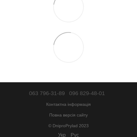
063 796-31-89
096 829-48-01
Контактна інформація
Повна версія сайту
© DniproPrylad 2023
Укр
Рус