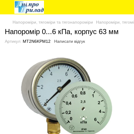
Напороміри, тягоміри та тягонапороміри
Напороміри, тягомі
Напоромір 0...6 кПа, корпус 63 мм
Артикул:
MT2N6KPM12
Написати відгук