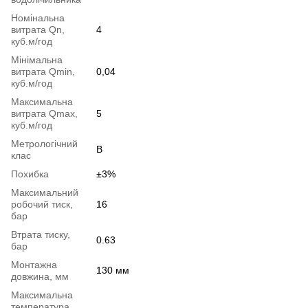
Номінальна
витрата Qn,
4
куб.м/год
Мінімальна
витрата Qmin,
0,04
куб.м/год
Максимальна
витрата Qmax,
5
куб.м/год
Метрологічний
B
клас
Похибка
±3%
Максимальний
робочий тиск,
16
бар
Втрата тиску,
0.63
бар
Монтажна
130 мм
довжина, мм
Максимальна
температура