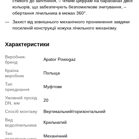
стійкого до запітніння, – чітким цифрам на барабанах двох
кольорів, що забезпечують безпомилкове зчитування, –
обертання лічильника в межах 360°.
Захист від зовнішнього механічного проникнення завдяки
посиленій конструкції кожуха лічильного механізму.
Характеристики
Виробник-
Apator Powogaz
бренд
Країна
Польща
виробник
Тип
Муфтове
приєднання
Умовний прохід
20
DN, мм
Спосіб монтажу
Вертикальний/горизонтальний
Вид
Крильчатий
водолічильника
Тип
Механічний
водолічильника