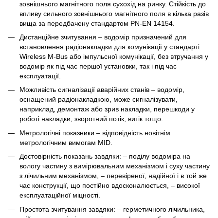
зовнішнього магнітного поля сухохід на ринку. Стійкість до
впливу сильного зовнішнього магнітного поля в кілька разів
вища за передбачену стандартом PN-EN 14154.
Дистанційне зчитування – водомір призначений для
встановлення радіонакладки для комунікації у стандарті
Wireless M-Bus або імпульсної комунікації, без втручання у
водомір як під час першої установки, так і під час
експлуатації.
Можливість сигналізації аварійних станів – водомір,
оснащений радіонакладкою, може сигналізувати,
наприклад, демонтаж або зрив накладки, перешкоди у
роботі накладки, зворотний потік, витік тощо.
Метрологічні показники – відповідність новітнім
метрологічним вимогам MID.
Достовірність показань завдяки: – поділу водоміра на
вологу частину з вимірювальним механізмом і суху частину
з лічильним механізмом, – перевіреної, надійної і в той же
час конструкції, що постійно вдосконалюється, – високої
експлуатаційної міцності.
Простота зчитування завдяки: – герметичного лічильника,