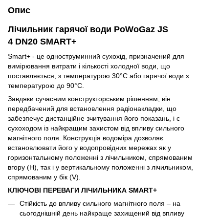
Опис
Лічильник гарячої води PoWoGaz JS
4 DN20 SMART+
Smart+ - це одноструминний сухохід, призначений для
вимірювання витрати і кількості холодної води, що
поставляється, з температурою 30°C або гарячої води з
температурою до 90°C.
Завдяки сучасним конструкторським рішенням, він
передбачений для встановлення радіонакладки, що
забезпечує дистанційне зчитування його показань, і є
сухоходом із найкращим захистом від впливу сильного
магнітного поля. Конструкція водоміра дозволяє
встановлювати його у водопровідних мережах як у
горизонтальному положенні з лічильником, спрямованим
вгору (H), так і у вертикальному положенні з лічильником,
спрямованим у бік (V).
КЛЮЧОВІ ПЕРЕВАГИ ЛІЧИЛЬНИКА SMART+
Стійкість до впливу сильного магнітного поля – на
сьогоднішній день найкраще захищений від впливу