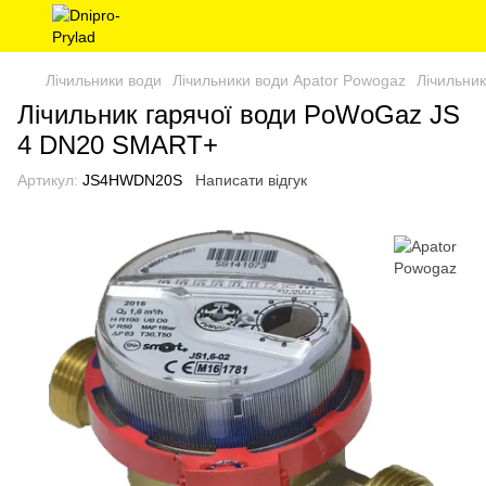
Лічильники води
Лічильники води Apator Powogaz
Лічильни
Лічильник гарячої води PoWoGaz JS
4 DN20 SMART+
Артикул:
JS4HWDN20S
Написати відгук